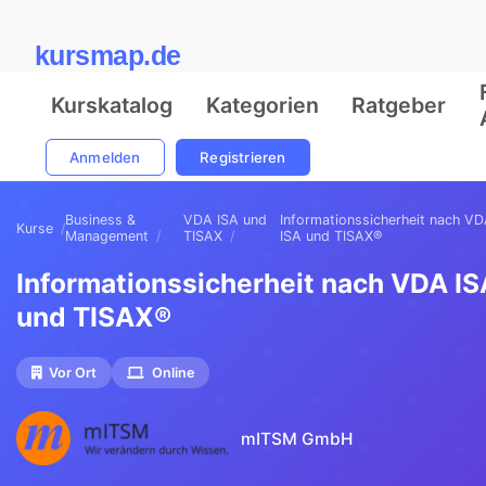
kursmap.de
Kurskatalog
Kategorien
Ratgeber
Anmelden
Registrieren
Business &
VDA ISA und
Informationssicherheit nach V
Kurse
Management
TISAX
ISA und TISAX®
Informationssicherheit nach VDA IS
und TISAX®
Vor Ort
Online
mITSM GmbH