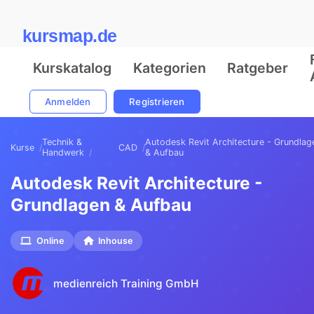
kursmap.de
Kurskatalog
Kategorien
Ratgeber
Anmelden
Registrieren
Technik &
Autodesk Revit Architecture - Grundlag
Kurse
CAD
Handwerk
& Aufbau
Autodesk Revit Architecture -
Grundlagen & Aufbau
Online
Inhouse
medienreich Training GmbH