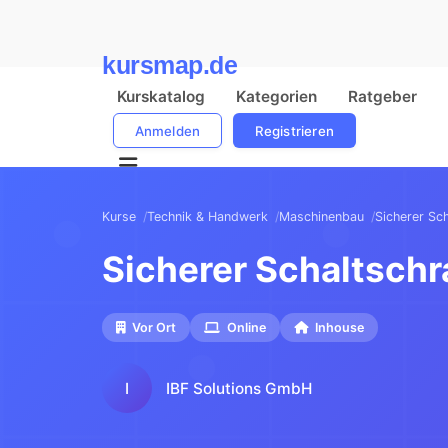
kursmap.de
Kurskatalog
Kategorien
Ratgeber
Anmelden
Registrieren
Kurse
Technik & Handwerk
Maschinenbau
Sicherer S
Sicherer Schaltsch
Vor Ort
Online
Inhouse
I
IBF Solutions GmbH