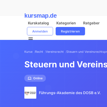
kursmap.de
Kurskatalog
Kategorien
Ratgeber
Anmelden
Registrieren
Kurse
Recht
Vereinsrecht
Steuern und Vereinsrechtsp
Steuern und Verein
Online
Führungs-Akademie des DOSB e.V.