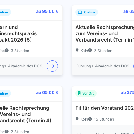
ab 95,00 €
ab 6
nline
Online
ern und
Aktuelle Rechtsprechun
insrechtspraxis
zum Vereins- und
akt 2026 (5)
Verbandsrecht (Termin 
ine
3 Stunden
Köln
2 Stunden
Führungs-Akademie des DOSB e.V.
Führungs-Akademie des DOSB e.V.
ab 65,00 €
ab 37
nline
Vor Ort
elle Rechtsprechung
Fit für den Vorstand 20
Vereins- und
Köln
15 Stunden
andsrecht (Termin 4)
ine
2 Stunden