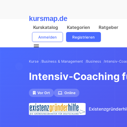
kursmap.de
Kurskatalog
Kategorien
Ratgeber
Anmelden
Registrieren
Kurse
Business & Management
Business
Intensiv-Coac
Intensiv-Coaching f
Vor Ort
Online
Existenzgründerhi