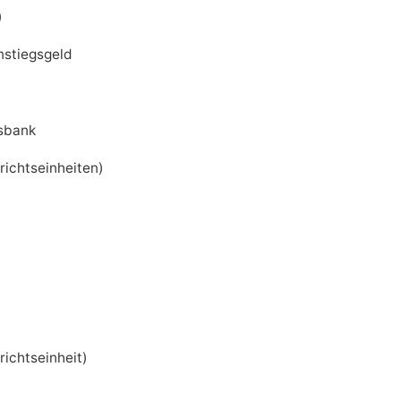
)
nstiegsgeld
dsbank
richtseinheiten)
richtseinheit)