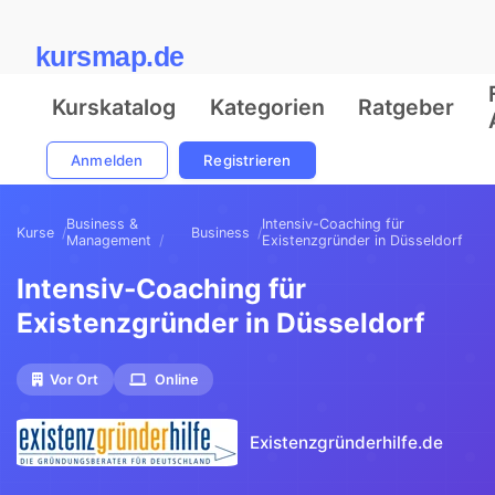
kursmap.de
Kurskatalog
Kategorien
Ratgeber
Anmelden
Registrieren
Business &
Intensiv-Coaching für
Kurse
Business
Management
Existenzgründer in Düsseldorf
Intensiv-Coaching für
Existenzgründer in Düsseldorf
Vor Ort
Online
Existenzgründerhilfe.de