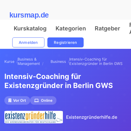
kursmap.de
Kurskatalog
Kategorien
Ratgeber
Anmelden
Registrieren
Business &
Intensiv-Coaching für
Kurse
Business
Management
Existenzgründer in Berlin GWS
Intensiv-Coaching für
Existenzgründer in Berlin GWS
Vor Ort
Online
Existenzgründerhilfe.de