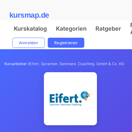
kursmap.de
Kurskatalog
Kategorien
Ratgeber
Anmelden
Registrieren
Kursanbieter /
Eifert. Sprachen. Seminare. Coaching. GmbH & Co. KG