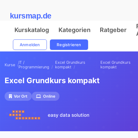
kursmap.de
Kurskatalog
Kategorien
Ratgeber
Anmelden
Registrieren
IT /
Excel Grundkurs
Excel Grundkurs
Kurse
Programmierung
kompakt
kompakt
Excel Grundkurs kompakt
Vor Ort
Online
easy data solution