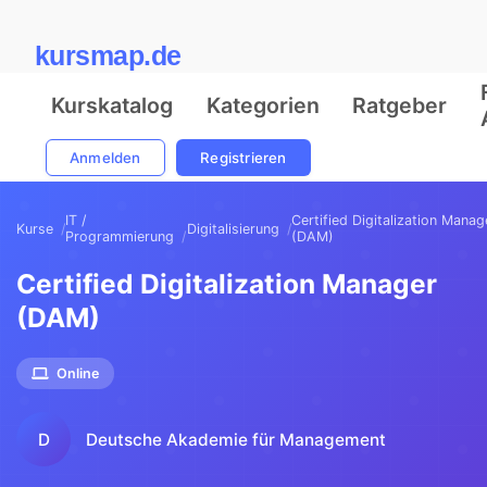
kursmap.de
Kurskatalog
Kategorien
Ratgeber
Anmelden
Registrieren
IT /
Certified Digitalization Manag
Kurse
Digitalisierung
Programmierung
(DAM)
Certified Digitalization Manager
(DAM)
Online
D
Deutsche Akademie für Management