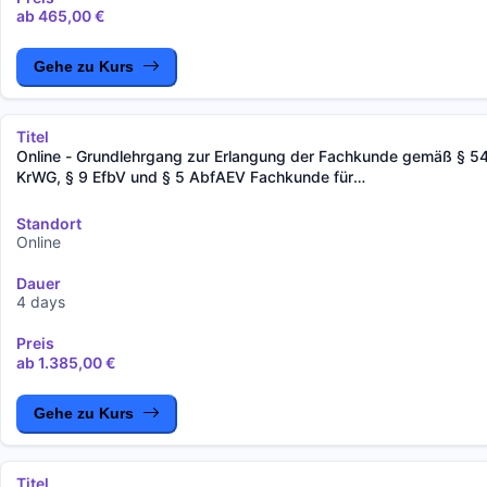
ab 465,00 €
Gehe zu Kurs
Titel
Online - Grundlehrgang zur Erlangung der Fachkunde gemäß § 5
KrWG, § 9 EfbV und § 5 AbfAEV Fachkunde für
Entsorgungsfachbetriebe sowie Sammler, Beförderer, Händler un
Makler von gefährlichen Abfällen (mit bundesweiter behördlicher
Standort
Anerkennung)
Online
Dauer
4 days
Preis
ab 1.385,00 €
Gehe zu Kurs
Titel