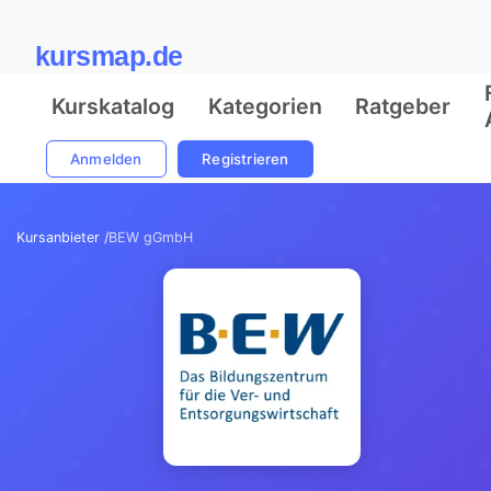
kursmap.de
Kurskatalog
Kategorien
Ratgeber
Anmelden
Registrieren
Kursanbieter /
BEW gGmbH