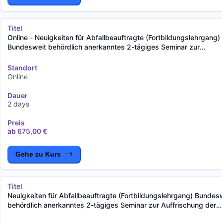
Titel
Online - Neuigkeiten für Abfallbeauftragte (Fortbildungslehrgang)
Bundesweit behördlich anerkanntes 2-tägiges Seminar zur
Auffrischung der Fachkunde gemäß §§ 59, 60 KrWG und § 9
AbfBeauftrV
Standort
Online
Dauer
2 days
Preis
ab 675,00 €
Gehe zu Kurs
Titel
Neuigkeiten für Abfallbeauftragte (Fortbildungslehrgang) Bundes
behördlich anerkanntes 2-tägiges Seminar zur Auffrischung der
Fachkunde gemäß §§ 59, 60 KrWG und § 9 AbfBeauftrV