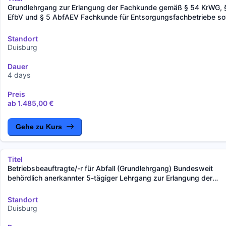
Grundlehrgang zur Erlangung der Fachkunde gemäß § 54 KrWG, 
EfbV und § 5 AbfAEV Fachkunde für Entsorgungsfachbetriebe s
Sammler, Beförderer, Händler und Makler von gefährlichen Abfälle
bundesweiter behördlicher Anerkennung)
Standort
Duisburg
Dauer
4 days
Preis
ab 1.485,00 €
Gehe zu Kurs
Titel
Betriebsbeauftragte/-r für Abfall (Grundlehrgang) Bundesweit
behördlich anerkannter 5-tägiger Lehrgang zur Erlangung der
Fachkunde gemäß der §§ 59, 60 KrWG und § 9 AbfBeauftrV
Beschreibung
Standort
Duisburg