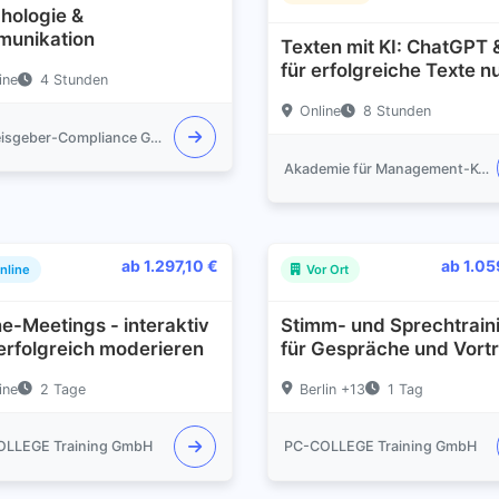
hologie &
unikation
Texten mit KI: ChatGPT 
für erfolgreiche Texte n
ine
4 Stunden
Online
8 Stunden
Hinweisgeber-Compliance GmbH
Akademie für Management-Kommunikation und Redenschreiben (AMAKOR GmbH)
ab 1.297,10 €
ab 1.05
nline
Vor Ort
ne-Meetings - interaktiv
Stimm- und Sprechtraini
erfolgreich moderieren
für Gespräche und Vort
ine
2 Tage
Berlin +13
1 Tag
OLLEGE Training GmbH
PC-COLLEGE Training GmbH