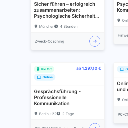
Sicher führen – erfolgreich
Psyc
zusammenarbeiten:
Komm
Psychologische Sicherheit
Onl
als Schlüssel zu Vertrauen
München
4 Stunden
und offener Kommunikation.
Zweck-Coaching
ab 1.297,10 €
Vor Ort
O
Online
Onli
und 
Gesprächsführung -
Professionelle
Onl
Kommunikation
Berlin +22
2 Tage
PC-C