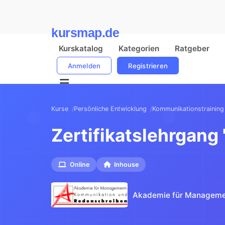
kursmap.de
Kurskatalog
Kategorien
Ratgeber
Anmelden
Registrieren
Kurse
Persönliche Entwicklung
Kommunikationstraining
Zertifikatslehrgang
Online
Inhouse
Akademie für Manageme