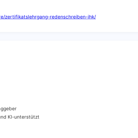
zertifikatslehrgang-redenschreiben-ihk/
aggeber
und KI-unterstützt