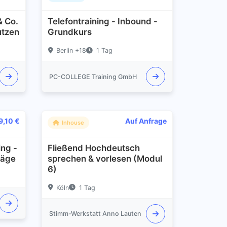
& Co.
Telefontraining - Inbound -
utzen
Grundkurs
Berlin +18
1 Tag
PC-COLLEGE Training GmbH
9,10 €
Auf Anfrage
Inhouse
ng -
Fließend Hochdeutsch
räge
sprechen & vorlesen (Modul
6)
Köln
1 Tag
Stimm-Werkstatt Anno Lauten