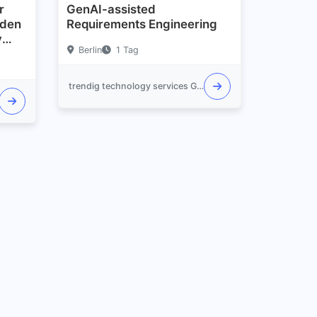
r
GenAI-assisted
nden
Requirements Engineering
y
Berlin
1 Tag
trendig technology services GmbH