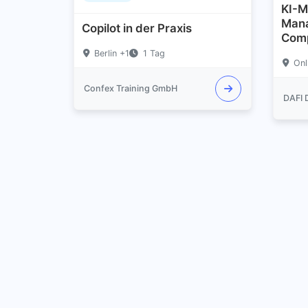
KI-M
Mana
Copilot in der Praxis
Comp
Cybe
Berlin +1
1 Tag
Onl
Confex Training GmbH