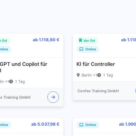
ab 1.118,60 €
ab 1.11
r Ort
Vor Ort
nline
Online
GPT und Copilot für
KI für Controller
l
Berlin +1
1 Tag
lin +1
1 Tag
Confex Training GmbH
x Training GmbH
ab 5.037,98 €
ab 1.99
nline
Online