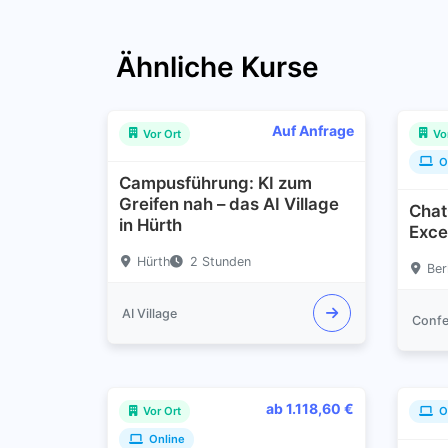
Ähnliche Kurse
Auf Anfrage
Vor Ort
Vo
O
Campusführung: KI zum
Greifen nah – das AI Village
Chat
in Hürth
Exce
Hürth
2 Stunden
Ber
AI Village
Confe
ab 1.118,60 €
Vor Ort
O
Online