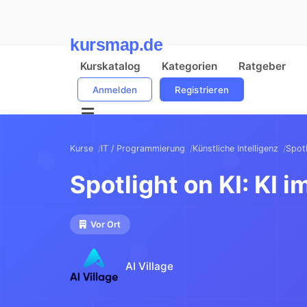
kursmap.de
Kurskatalog
Kategorien
Ratgeber
Anmelden
Registrieren
Kurse
IT / Programmierung
Künstliche Intelligenz
Spotl
Spotlight on KI: KI i
Vor Ort
AI Village