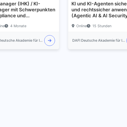
anager (IHK) / KI-
KI und KI-Agenten siche
ger mit Schwerpunkten
und rechtssicher anwe
liance und
(Agentic AI & AI Securit
rsicherheit
Practitioner)
ine
4 Monate
Online
15 Stunden
DAFI Deutsche Akademie für Informationssicherheit GmbH
DAFI Deutsche Akademie für Informationssicherheit GmbH