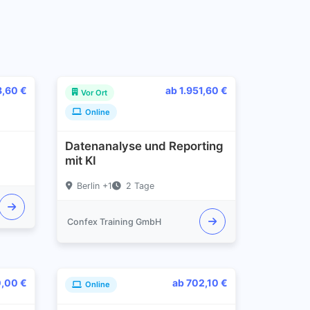
8,60 €
ab 1.951,60 €
Vor Ort
Online
Datenanalyse und Reporting
mit KI
Berlin +1
2 Tage
Confex Training GmbH
0,00 €
ab 702,10 €
Online