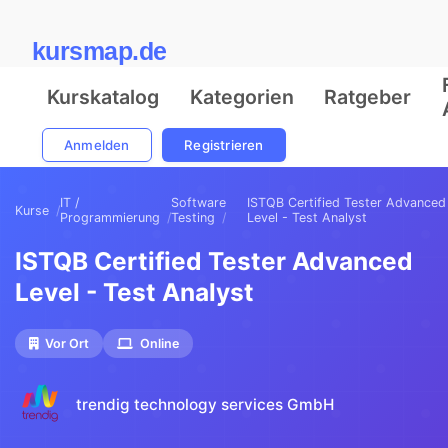
kursmap.de
Kurskatalog
Kategorien
Ratgeber
Anmelden
Registrieren
IT /
Software
ISTQB Certified Tester Advanced
Kurse
Programmierung
Testing
Level - Test Analyst
ISTQB Certified Tester Advanced
Level - Test Analyst
Vor Ort
Online
trendig technology services GmbH