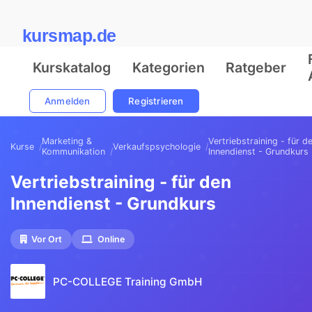
kursmap.de
Kurskatalog
Kategorien
Ratgeber
Anmelden
Registrieren
Marketing &
Vertriebstraining - für d
Kurse
Verkaufspsychologie
Kommunikation
Innendienst - Grundkurs
Vertriebstraining - für den
Innendienst - Grundkurs
Vor Ort
Online
PC-COLLEGE Training GmbH