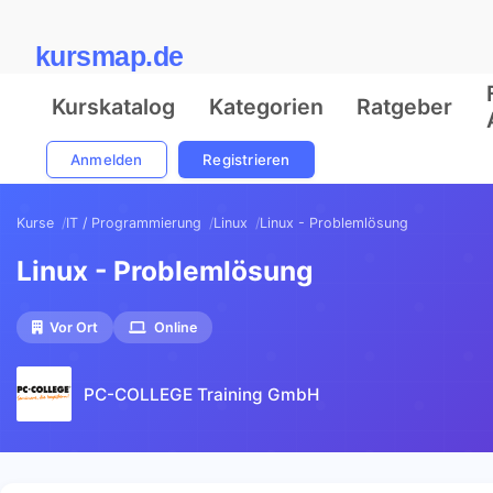
kursmap.de
Kurskatalog
Kategorien
Ratgeber
Anmelden
Registrieren
Kurse
IT / Programmierung
Linux
Linux - Problemlösung
Linux - Problemlösung
Vor Ort
Online
PC-COLLEGE Training GmbH