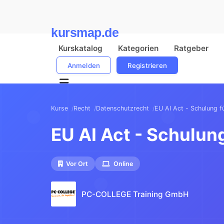
kursmap.de
Kurskatalog
Kategorien
Ratgeber
Anmelden
Registrieren
Kurse
Recht
Datenschutzrecht
EU AI Act - Schulung f
EU AI Act - Schulun
Vor Ort
Online
PC-COLLEGE Training GmbH