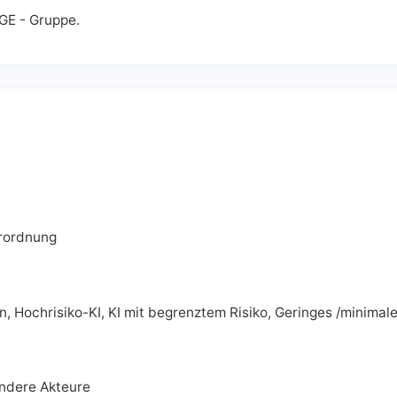
GE - Gruppe.
erordnung
, Hochrisiko-KI, KI mit begrenztem Risiko, Geringes /minimale
andere Akteure