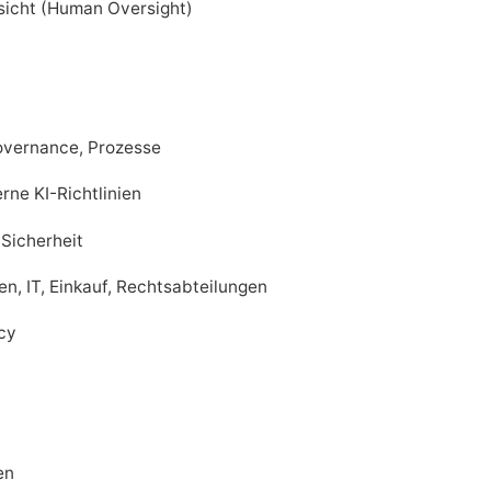
fsicht (Human Oversight)
Governance, Prozesse
rne KI-Richtlinien
-Sicherheit
, IT, Einkauf, Rechtsabteilungen
acy
en