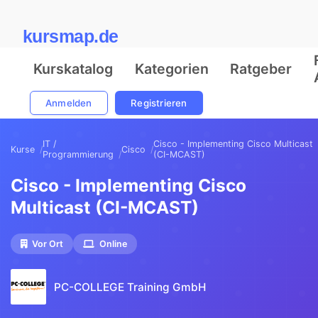
kursmap.de
Kurskatalog
Kategorien
Ratgeber
Anmelden
Registrieren
IT /
Cisco - Implementing Cisco Multicast
Kurse
Cisco
Programmierung
(CI-MCAST)
Cisco - Implementing Cisco
Multicast (CI-MCAST)
Vor Ort
Online
PC-COLLEGE Training GmbH